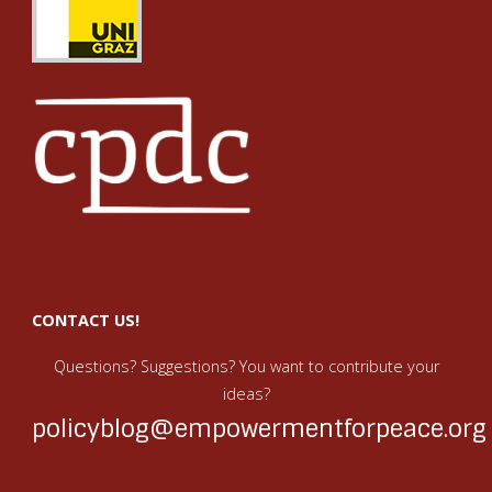
als
Bühne
für
Rassismus
und
Antifeminismus"
CONTACT US!
Questions? Suggestions? You want to contribute your
ideas?
policyblog@empowermentforpeace.org