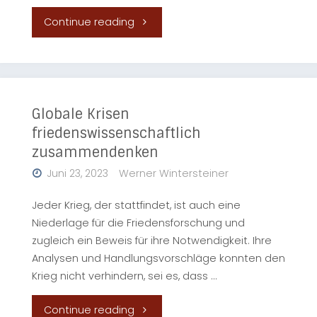
transformativen
"Auf
Continue reading
Politischen
verlorenem
Bildung"
Posten?
|
Globale Krisen
friedenswissenschaftlich
Herausforderungen
zusammendenken
für
Juni 23, 2023
Werner Wintersteiner
pazifistische
Jeder Krieg, der stattfindet, ist auch eine
Niederlage für die Friedensforschung und
und
zugleich ein Beweis für ihre Notwendigkeit. Ihre
Analysen und Handlungsvorschläge konnten den
antimilitaristische
Krieg nicht verhindern, sei es, dass …
Friedens-
"Globale
Continue reading