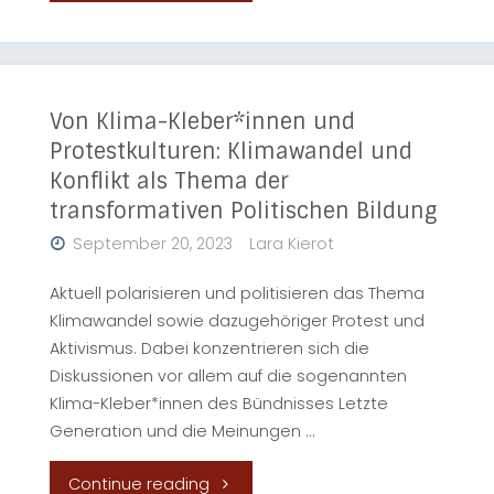
des
ending
Krieges:
the
Eine
Von Klima-Kleber*innen und
war
Protestkulturen: Klimawandel und
kritische
Konflikt als Thema der
in
transformativen Politischen Bildung
Analyse
Ukraine"
September 20, 2023
Lara Kierot
der
Aktuell polarisieren und politisieren das Thema
Metaphorik
Klimawandel sowie dazugehöriger Protest und
Aktivismus. Dabei konzentrieren sich die
in
Diskussionen vor allem auf die sogenannten
der
Klima-Kleber*innen des Bündnisses Letzte
Generation und die Meinungen …
Propagandasprache
"Von
Continue reading