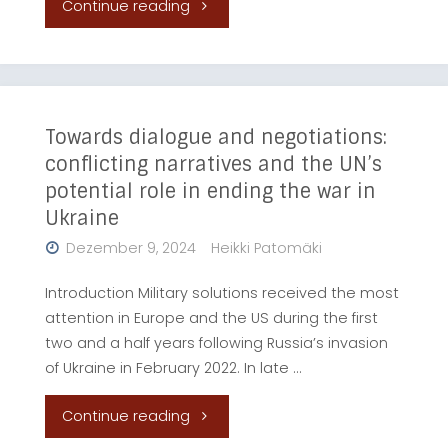
"The
Continue reading
2026
Swiss
OSCE
Towards dialogue and negotiations:
conflicting narratives and the UN’s
chairpersonship:
potential role in ending the war in
Ukraine
an
Dezember 9, 2024
Heikki Patomäki
opportunity
Introduction Military solutions received the most
for
attention in Europe and the US during the first
two and a half years following Russia’s invasion
cohesion
of Ukraine in February 2022. In late …
in
"Towards
Continue reading
foreign