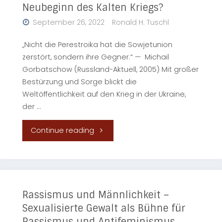
Neubeginn des Kalten Kriegs?
Attack
September 26, 2022
Ronald H. Tuschl
on
„Nicht die Perestroika hat die Sowjetunion
Human
zerstört, sondern ihre Gegner.“ — Michail
Gorbatschow (Russland-Aktuell, 2005) Mit großer
Rights"
Bestürzung und Sorge blickt die
Weltöffentlichkeit auf den Krieg in der Ukraine,
der …
"Gorbatschows
Continue reading
Erbe:
Ende
oder
Rassismus und Männlichkeit –
Sexualisierte Gewalt als Bühne für
Neubeginn