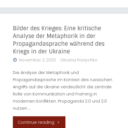
dialogue
and
and
security
negotiations:
Bilder des Krieges: Eine kritische
policy"
Analyse der Metaphorik in der
conflicting
Propagandasprache während des
Kriegs in der Ukraine
narratives
November 2, 2023
Oksana Pavlychko
and
Die Analyse der Metaphorik und
the
Propagandasprache im Kontext des russischen
Angriffs auf die Ukraine verdeutlicht die zentrale
UN’s
Rolle von Kommunikation und Framing in
potential
modernen Konflikten. Propaganda 2.0 und 3.0
nutzen …
role
"Bilder
Continue reading
in