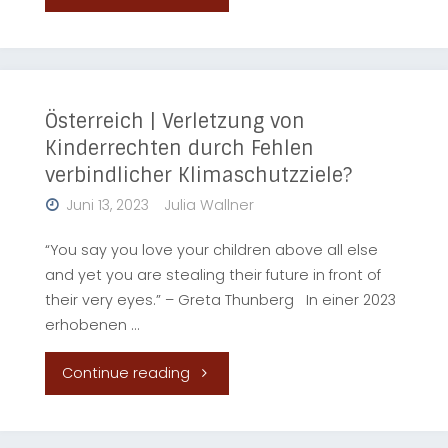
und
Krisen
Konfliktforschung"
friedenswissenschaftlich
zusammendenken"
Österreich | Verletzung von
Kinderrechten durch Fehlen
verbindlicher Klimaschutzziele?
Juni 13, 2023
Julia Wallner
“You say you love your children above all else
and yet you are stealing their future in front of
their very eyes.” – Greta Thunberg In einer 2023
erhobenen …
"Österreich
Continue reading
|