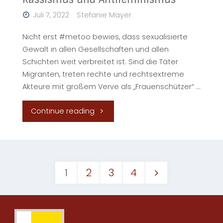
Rassismus und Antifeminismus
des
Juli 7, 2022
Stefanie Mayer
Kalten
Nicht erst #metoo bewies, dass sexualisierte
Gewalt in allen Gesellschaften und allen
Kriegs?"
Schichten weit verbreitet ist. Sind die Täter
Migranten, treten rechte und rechtsextreme
Akteure mit großem Verve als „Frauenschützer“ …
"Rassismus
Continue reading
und
Männlichkeit
1
2
3
4
–
Beitragsnavigation
Sexualisierte
Gewalt