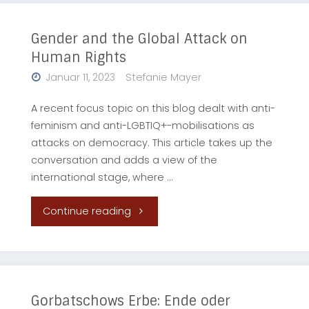
Verletzung
von
Gender and the Global Attack on
Human Rights
Kinderrechten
Januar 11, 2023
Stefanie Mayer
durch
A recent focus topic on this blog dealt with anti-
Fehlen
feminism and anti-LGBTIQ+-mobilisations as
attacks on democracy. This article takes up the
verbindlicher
conversation and adds a view of the
international stage, where …
Klimaschutzziele?"
"Gender
Continue reading
and
the
Global
Gorbatschows Erbe: Ende oder