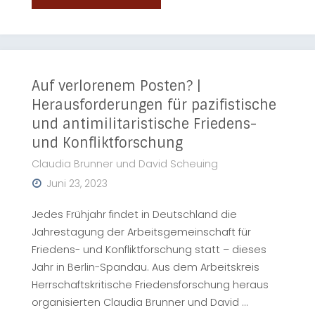
während
Klima-
des
Kleber*innen
Kriegs
und
Auf verlorenem Posten? |
in
Herausforderungen für pazifistische
Protestkulturen:
und antimilitaristische Friedens-
der
und Konfliktforschung
Klimawandel
Ukraine"
Claudia Brunner und David Scheuing
und
Juni 23, 2023
Konflikt
Jedes Frühjahr findet in Deutschland die
Jahrestagung der Arbeitsgemeinschaft für
als
Friedens- und Konfliktforschung statt – dieses
Thema
Jahr in Berlin-Spandau. Aus dem Arbeitskreis
Herrschaftskritische Friedensforschung heraus
der
organisierten Claudia Brunner und David …