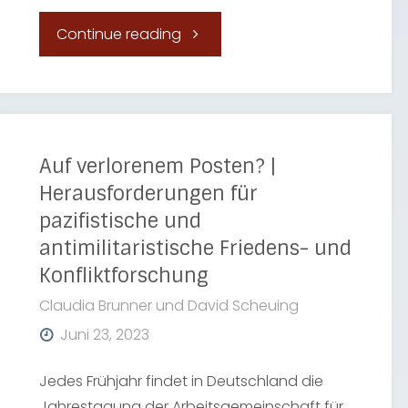
"Der
Continue reading
erbitterte
Kampf
um
Auf verlorenem Posten? |
Herausforderungen für
seltene
pazifistische und
antimilitaristische Friedens- und
Erden:
Konfliktforschung
Führt
Claudia Brunner und David Scheuing
Juni 23, 2023
die
Jedes Frühjahr findet in Deutschland die
Energiewende
Jahrestagung der Arbeitsgemeinschaft für