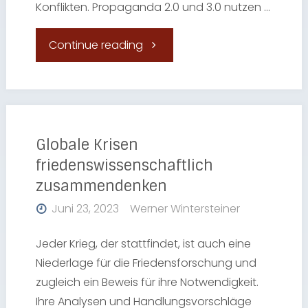
Konflikten. Propaganda 2.0 und 3.0 nutzen …
"Bilder
Continue reading
des
Krieges:
Eine
Globale Krisen
friedenswissenschaftlich
kritische
zusammendenken
Analyse
Juni 23, 2023
Werner Wintersteiner
der
Jeder Krieg, der stattfindet, ist auch eine
Niederlage für die Friedensforschung und
Metaphorik
zugleich ein Beweis für ihre Notwendigkeit.
Ihre Analysen und Handlungsvorschläge
in