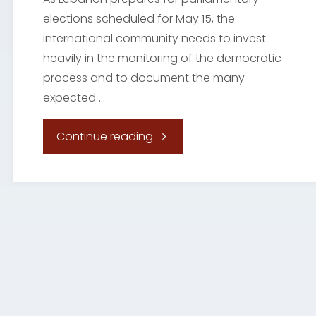
elections scheduled for May 15, the
und Neuaufrüstung?"
international community needs to invest
heavily in the monitoring of the democratic
process and to document the many
expected …
"Lebanon’s
Continue reading
Parliamentary
election:
An
Uphill
battle