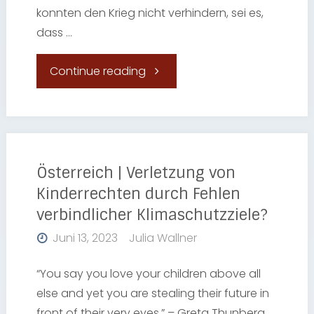
konnten den Krieg nicht verhindern, sei es,
dass …
der
Propagandasprache
"Globale
Continue reading
während
Krisen
des
friedenswissenschaftlich
Kriegs
zusammendenken"
Österreich | Verletzung von
Kinderrechten durch Fehlen
in
verbindlicher Klimaschutzziele?
der
Juni 13, 2023
Julia Wallner
Ukraine"
“You say you love your children above all
else and yet you are stealing their future in
front of their very eyes.” – Greta Thunberg