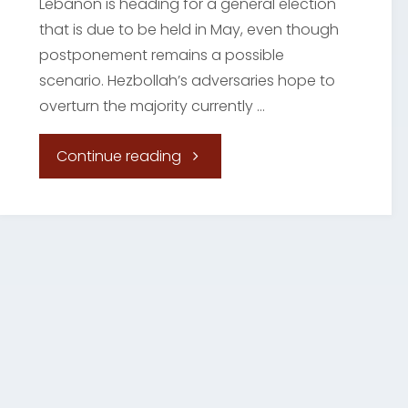
Lebanon is heading for a general election
pazifistische
that is due to be held in May, even though
postponement remains a possible
und
scenario. Hezbollah’s adversaries hope to
overturn the majority currently …
antimilitaristische
"Lebanon’s
Continue reading
Friedens-
uncertain
und
election
Konfliktforschung"
on
the
edge