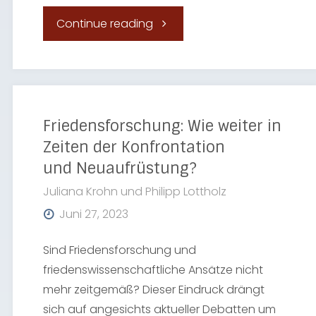
"Österreich:
Continue reading
Klimaklagen
haben
es
Friedensforschung: Wie weiter in
Zeiten der Konfrontation
schwer"
und Neuaufrüstung?
Juliana Krohn und Philipp Lottholz
Juni 27, 2023
Sind Friedensforschung und
friedenswissenschaftliche Ansätze nicht
mehr zeitgemäß? Dieser Eindruck drängt
sich auf angesichts aktueller Debatten um