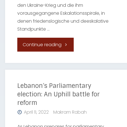
den Ukraine-Krieg und die ihm
vorausgegangene Eskalationsspirale, in
denen friedenslogische und deeskalative
Standpunkte …
"Friedensforschung:
Continue reading
Wie
weiter
in
Lebanon’s Parliamentary
election: An Uphill battle for
Zeiten
reform
der
April 11, 2022
Makram Rabah
Konfrontation
As Lebanon prepares for parliamentary