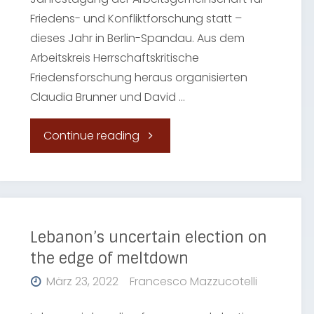
zu
Friedens- und Konfliktforschung statt –
dieses Jahr in Berlin-Spandau. Aus dem
neuen
Arbeitskreis Herrschaftskritische
Friedensforschung heraus organisierten
Ressourcenkonflikten
Claudia Brunner und David …
im
"Auf
Continue reading
globalen
verlorenem
Norden?"
Posten?
|
Lebanon’s uncertain election on
the edge of meltdown
Herausforderungen
März 23, 2022
Francesco Mazzucotelli
für