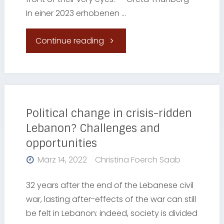
In einer 2023 erhobenen …
"Österreich
Continue reading
|
Verletzung
von
Political change in crisis-ridden
Lebanon? Challenges and
Kinderrechten
opportunities
durch
März 14, 2022
Christina Foerch Saab
Fehlen
32 years after the end of the Lebanese civil
war, lasting after-effects of the war can still
verbindlicher
be felt in Lebanon: indeed, society is divided